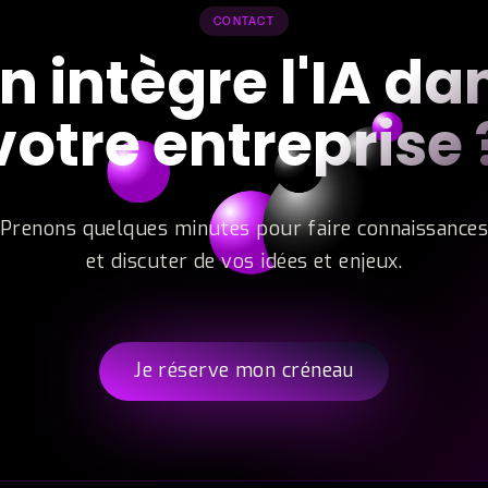
CONTACT
n intègre l'IA da
votre entreprise 
Prenons quelques minutes pour faire connaissance
et discuter de vos idées et enjeux.
Je réserve mon créneau