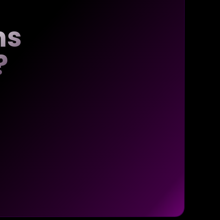
ns
?
s