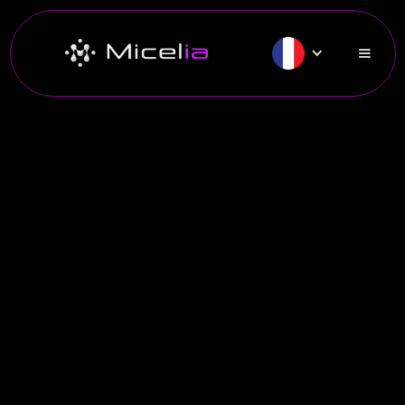
Log in & Sing up
The template does not include any code for signing up,
logging in,
creating an account, or forgot a password.